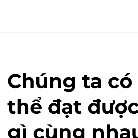
Chúng ta có
thể đạt đượ
gì cùng nha