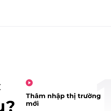
c
Thâm nhập thị trường
u?
mới