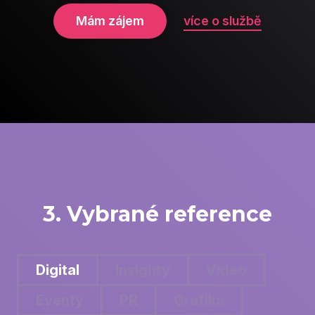
Mám zájem
více o službě
3. Vybrané reference
Digital
Insighty
Video
Eventy
PR
Grafika