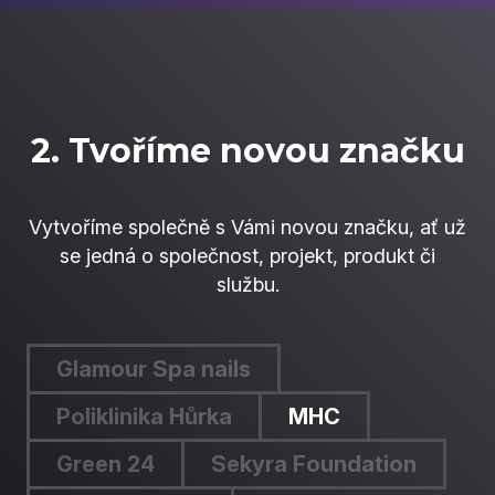
2. Tvoříme novou značku
Vytvoříme společně s Vámi novou značku, ať už
se jedná o společnost, projekt, produkt či
službu.
Glamour Spa nails
Poliklinika Hůrka
MHC
Green 24
Sekyra Foundation