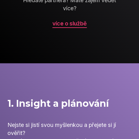
Hledáte partnera? Máte zájem vědět
více?
více o službě
1. Insight a plánování
Nejste si jistí svou myšlenkou a přejete si jí
ověřit?