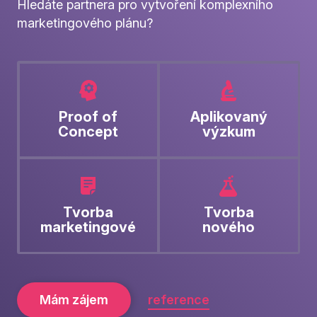
Hledáte partnera pro vytvoření komplexního
marketingového plánu?
Proof of
Aplikovaný
Concept
výzkum
Tvorba
Tvorba
marketingové
nového
strategie
produktu
Mám zájem
reference