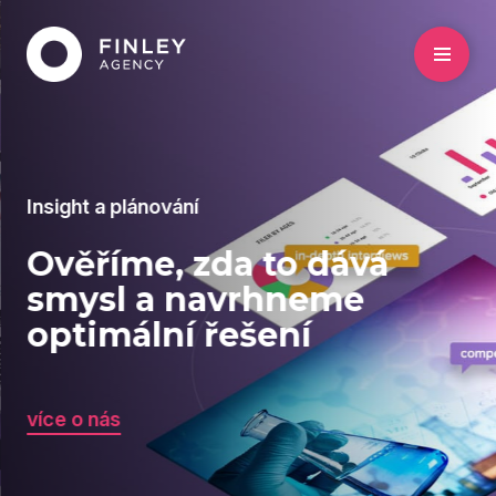
Insight a plánování
Ověříme, zda to dává
smysl a navrhneme
optimální řešení
více o nás