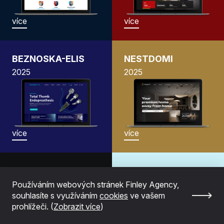
více
více
BEZNOSKA-ELIS
NESTDOMI
2025
2025
více
více
MOODTRACKER
Aplikace
Aplikace
Callsheduling
Používáním webových stránek Finley Agency,
souhlasíte s využíváním
cookies
ve vašem
2024
2024
prohlížeči. (
Zobrazit více
)