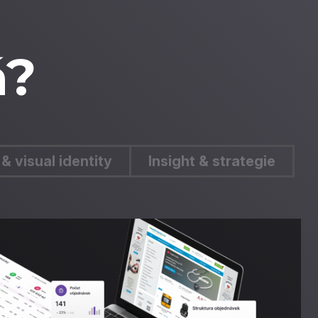
á?
& visual identity
Insight & strategie