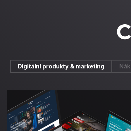
C
Digitální produkty & marketing
Nák