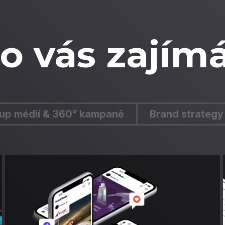
o vás zajím
up médií & 360° kampaně
Brand strategy 