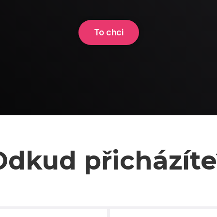
To chci
Odkud přicházíte