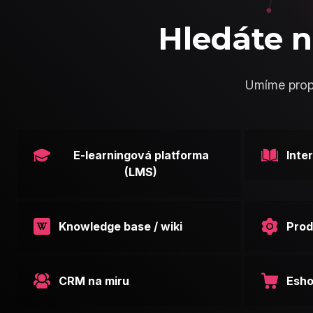
Hledáte n
Umíme propo
E-learningová platforma
Inte
(LMS)
Knowledge base / wiki
Prod
CRM na miru
Esho