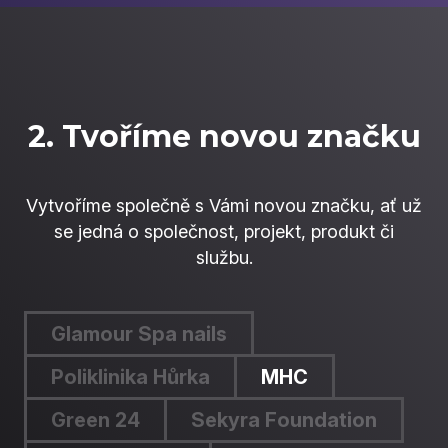
2. Tvoříme novou značku
Vytvoříme společně s Vámi novou značku, ať už
se jedná o společnost, projekt, produkt či
službu.
Glamour Spa nails
Poliklinika Hůrka
MHC
Green 24
Sekyra Foundation