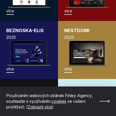
více
více
BEZNOSKA-ELIS
NESTDOMI
2025
2025
více
více
MOODTRACKER
Aplikace
Aplikace
Callsheduling
Používáním webových stránek Finley Agency,
souhlasíte s využíváním
cookies
ve vašem
2024
2024
prohlížeči. (
Zobrazit více
)