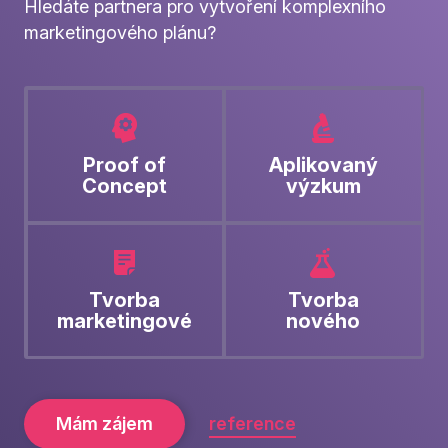
Hledáte partnera pro vytvoření komplexního
marketingového plánu?
Proof of
Aplikovaný
Concept
výzkum
Tvorba
Tvorba
marketingové
nového
strategie
produktu
Mám zájem
reference