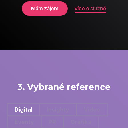
Mám zájem
více o službě
3. Vybrané reference
Digital
Insighty
Video
Eventy
PR
Grafika