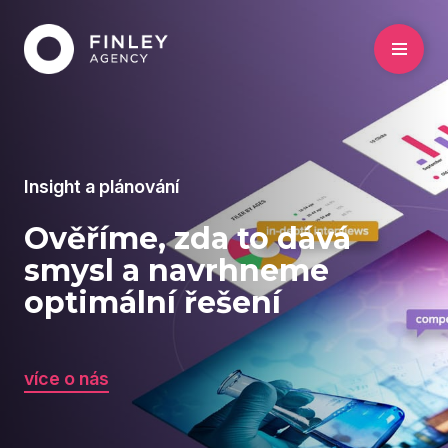
Insight a plánování
Ověříme, zda to dává
smysl a navrhneme
optimální řešení
více o nás