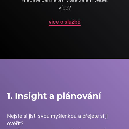
Hledáte partnera? Máte zájem vědět
více?
více o službě
1. Insight a plánování
Nejste si jistí svou myšlenkou a přejete si jí
ověřit?