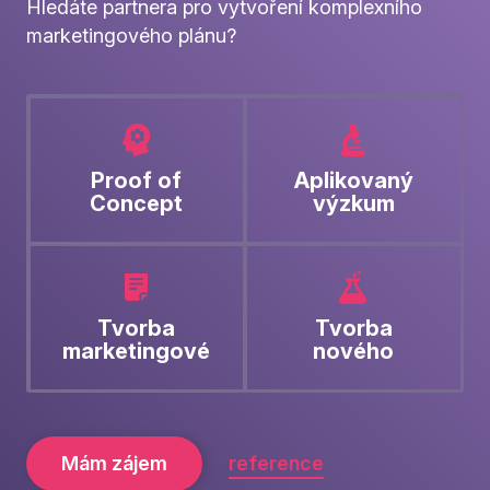
Hledáte partnera pro vytvoření komplexního
marketingového plánu?
Proof of
Aplikovaný
Concept
výzkum
Tvorba
Tvorba
marketingové
nového
strategie
produktu
Mám zájem
reference