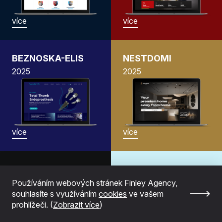
více
více
BEZNOSKA-ELIS
NESTDOMI
2025
2025
více
více
MOODTRACKER
Aplikace
Aplikace
Callsheduling
Používáním webových stránek Finley Agency,
souhlasíte s využíváním
cookies
ve vašem
2024
2024
prohlížeči. (
Zobrazit více
)