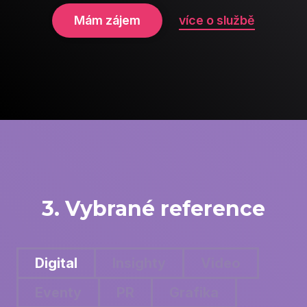
Mám zájem
více o službě
3. Vybrané reference
Digital
Insighty
Video
Eventy
PR
Grafika