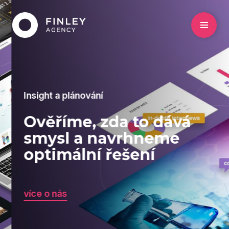
Insight a plánování
Ověříme, zda to dává
smysl a navrhneme
optimální řešení
více o nás