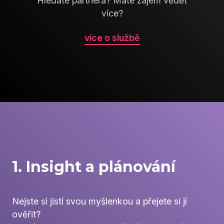
Hledáte partnera? Máte zájem vědět
více?
více o službě
1. Insight a plánování
Nejste si jistí svou myšlenkou a přejete si jí
ověřit?