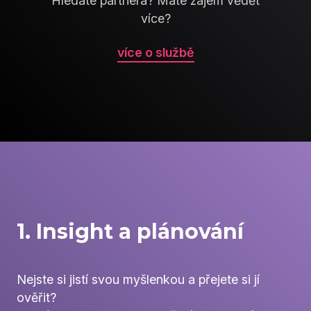
Hledáte partnera? Máte zájem vědět
více?
více o službě
1. Insight a plánování
Nejste si jistí svou myšlenkou a přejete si jí
ověřit?