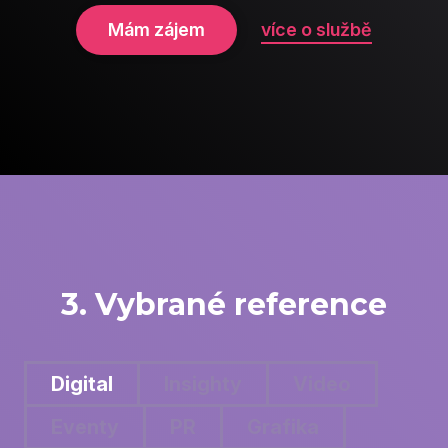
Mám zájem
více o službě
3. Vybrané reference
Digital
Insighty
Video
Eventy
PR
Grafika