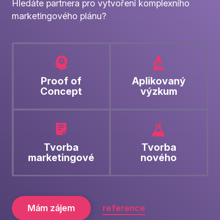
Hledáte partnera pro vytvoření komplexního
marketingového plánu?
Proof of
Aplikovaný
Concept
výzkum
Tvorba
Tvorba
marketingové
nového
strategie
produktu
Mám zájem
reference