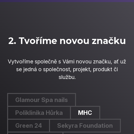
2. Tvoříme novou značku
Vytvoříme společně s Vámi novou značku, ať už
se jedná o společnost, projekt, produkt či
službu.
Glamour Spa nails
Poliklinika Hůrka
MHC
Green 24
Sekyra Foundation