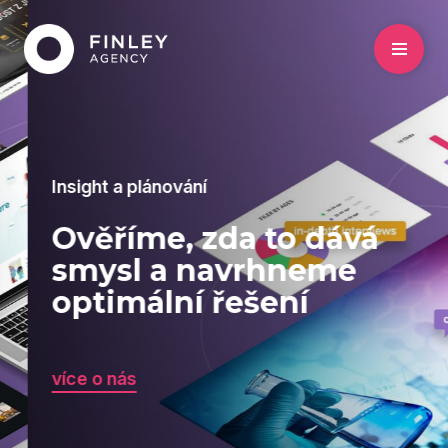
Insight a plánování
Ověříme, zda to dává
smysl a navrhneme
optimální řešení
více o nás