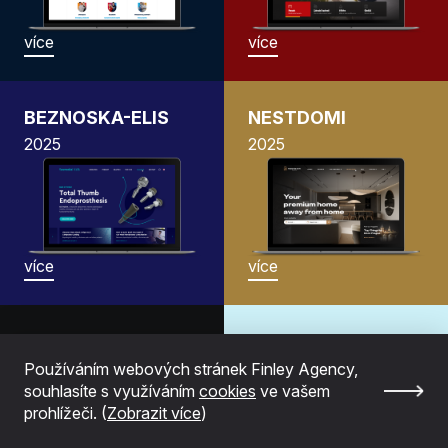
více
více
BEZNOSKA-ELIS
NESTDOMI
2025
2025
více
více
MOODTRACKER
Aplikace
Aplikace
Callsheduling
Používáním webových stránek Finley Agency,
souhlasíte s využíváním
cookies
ve vašem
2024
2024
prohlížeči. (
Zobrazit více
)