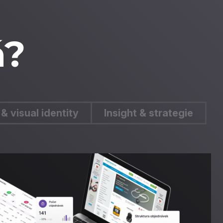
á?
& visual identity
Insight & strategie