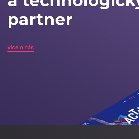
optimální
řešení
více o nás