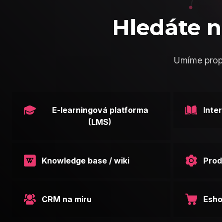
Hledáte n
Umíme propo
E-learningová platforma
Inte
(LMS)
Knowledge base / wiki
Prod
CRM na miru
Esho