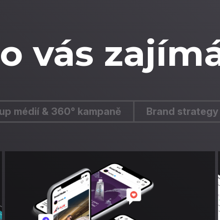
o vás zajím
up médií & 360° kampaně
Brand strategy 