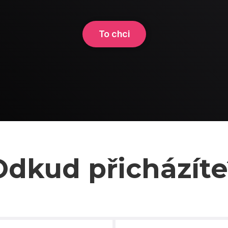
To chci
Odkud přicházíte