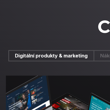
C
Digitální produkty & marketing
Nák